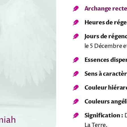
Archange recte
Heures de rége
Jours de régenc
le 5 Décembre et
Essences disper
Sens à caractè
Couleur hiérar
Couleurs angél
Signification :
D
miah
La Terre.