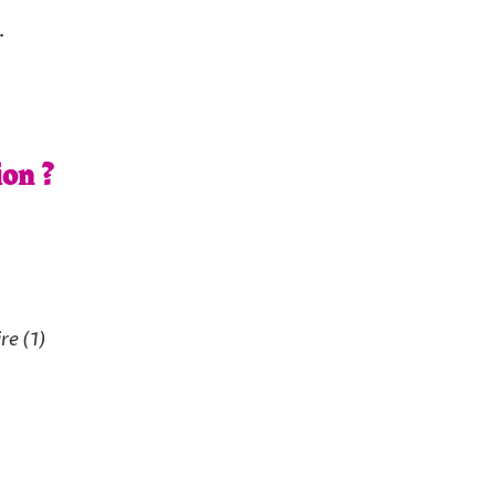
.
ion ?
ire
(1)