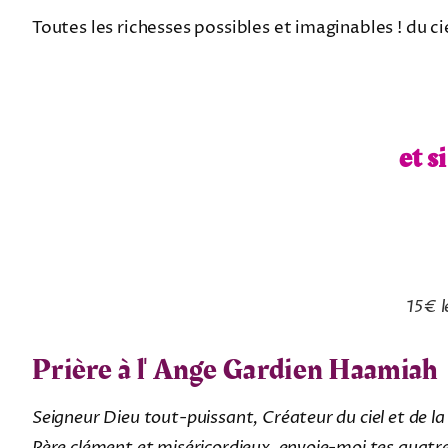
Toutes les richesses possibles et imaginables ! du cie
et s
15€ l
Prière à l'
Ange Gardien Haamiah
Seigneur Dieu tout-puissant, Créateur du ciel et de la
Père clément et miséricordieux, envoie-moi tes quatr