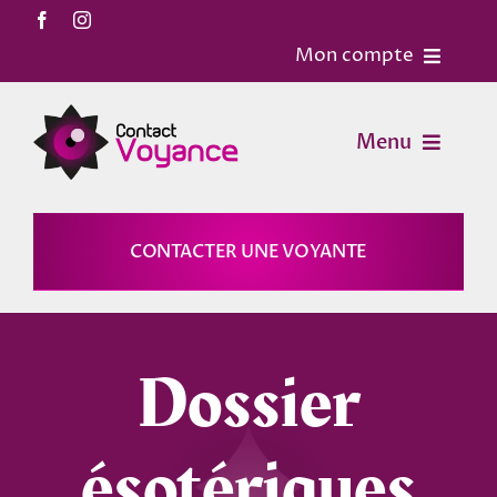
Passer
au
Mon compte
contenu
Accueil
Menu
Contact
Voyance
CONTACTER UNE VOYANTE
Mon Compte
Horoscopes
Mon panier
Dossier
Magies
ésotériques
Astrologie