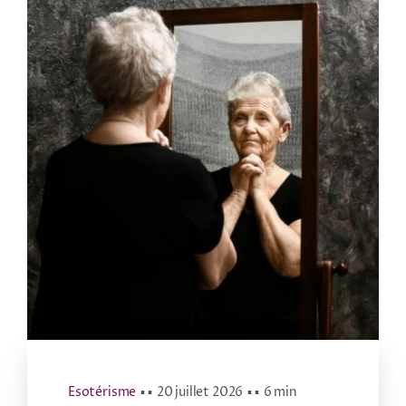
Esotérisme
▪ ▪
20 juillet 2026
▪ ▪
6 min