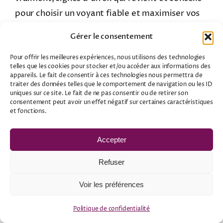
pour choisir un voyant fiable et maximiser vos
chances.
Gérer le consentement
Pour offrir les meilleures expériences, nous utilisons des technologies
telles que les cookies pour stocker et/ou accéder aux informations des
appareils. Le fait de consentir à ces technologies nous permettra de
16
traiter des données telles que le comportement de navigation ou les ID
uniques sur ce site. Le fait de ne pas consentir ou de retirer son
02, 2026
consentement peut avoir un effet négatif sur certaines caractéristiques
et fonctions.
Accepter
Les transits d’Uranus, Pluton et
Refuser
Neptune : cycles invisibles qui
Voir les préférences
provoquent les éveils collectifs
Politique de confidentialité
16 février 2026
|
Astrologie
,
Horoscope