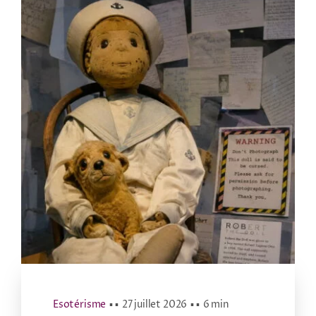
Esotérisme
▪ ▪
27 juillet 2026
▪ ▪
6 min