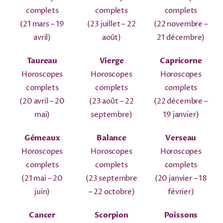
complets
complets
complets
(21 mars – 19
(23 juillet – 22
(22 novembre –
avril)
août)
21 décembre)
Taureau
Vierge
Capricorne
Horoscopes
Horoscopes
Horoscopes
complets
complets
complets
(20 avril – 20
(23 août – 22
(22 décembre –
mai)
septembre)
19 janvier)
Gémeaux
Balance
Verseau
Horoscopes
Horoscopes
Horoscopes
complets
complets
complets
(21 mai – 20
(23 septembre
(20 janvier – 18
juin)
– 22 octobre)
février)
Cancer
Scorpion
Poissons