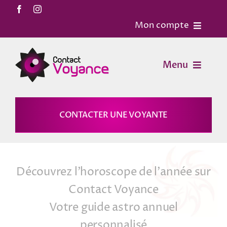
Passer
au
Mon compte
contenu
Accueil
Menu
Contact
Voyance
CONTACTER UNE VOYANTE
Mon Compte
Horoscopes
Mon panier
Découvrez l’horoscope de l’année sur
Magies
Contact Voyance
Votre guide astro annuel
Astrologie
personnalisé