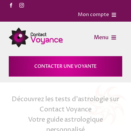
Passer
au
Mon compte
contenu
Accueil
Menu
Contact
Voyance
CONTACTER UNE VOYANTE
Mon Compte
Horoscopes
Mon panier
Découvrez les tests d’astrologie sur
Magies
Contact Voyance
Votre guide astrologique
Astrologie
personnalisé