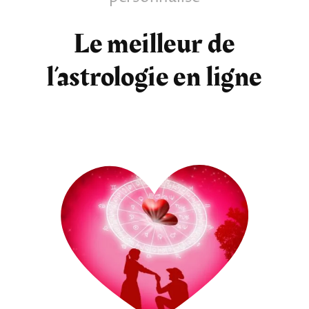
Tarots
Le meilleur de
l’astrologie en ligne
Numérologie
Tests & jeux
Blog