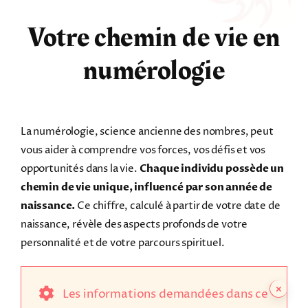
Astrologie
Votre chemin de vie en
numérologie
Tarots
Numérologie
La numérologie, science ancienne des nombres, peut
vous aider à comprendre vos forces, vos défis et vos
Tests & jeux
opportunités dans la vie.
Chaque individu possède un
chemin de vie unique, influencé par son année de
Blog
naissance.
Ce chiffre, calculé à partir de votre date de
naissance, révèle des aspects profonds de votre
personnalité et de votre parcours spirituel.
×
Les informations demandées dans ce