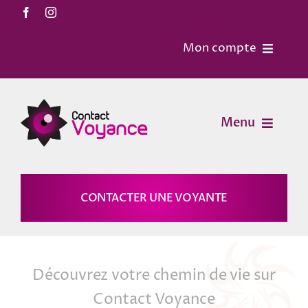
Passer
au
Mon compte
contenu
Accueil
Menu
Contact
Mon Compte
Voyance
CONTACTER UNE VOYANTE
Mon panier
Horoscopes
Découvrez votre chemin de vie sur
Magies
Contact Voyance