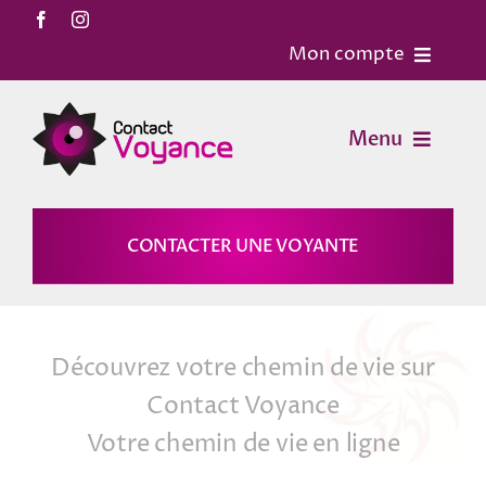
Passer
au
Mon compte
contenu
Accueil
Menu
Contact
Voyance
CONTACTER UNE VOYANTE
Mon Compte
Horoscopes
Mon panier
Découvrez votre chemin de vie sur
Magies
Contact Voyance
Votre chemin de vie en ligne
Astrologie