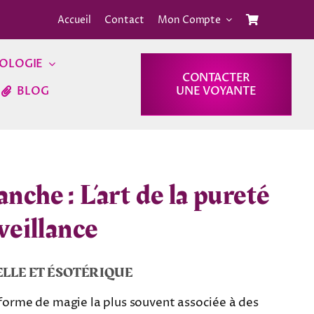
Accueil
Contact
Mon Compte
OLOGIE
CONTACTER
BLOG
UNE VOYANTE
nche : L’art de la pureté
nveillance
LLE ET ÉSOTÉRIQUE
 forme de magie la plus souvent associée à des