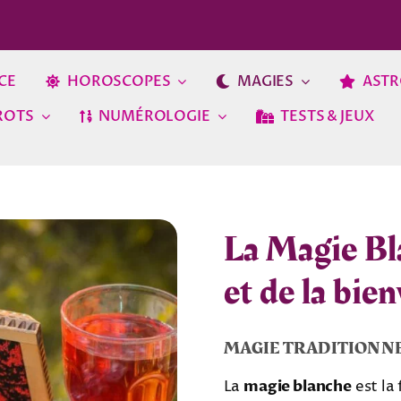
CE
HOROSCOPES
MAGIES
ASTR
ROTS
NUMÉROLOGIE
TESTS & JEUX
La Magie Bla
et de la bie
MAGIE TRADITIONNE
La
magie blanche
est la