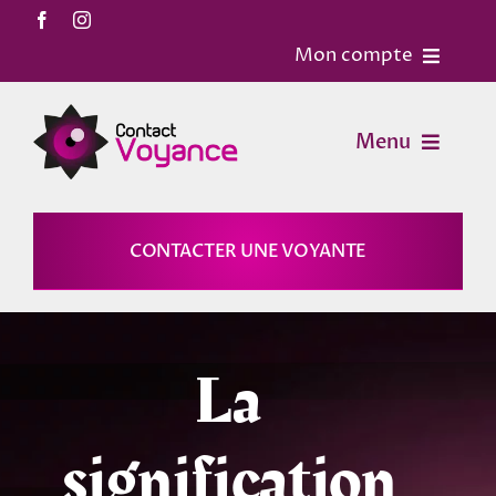
Passer
au
Mon compte
contenu
Accueil
Menu
Contact
Voyance
CONTACTER UNE VOYANTE
Mon Compte
Horoscopes
Mon panier
La
Magies
signification
Astrologie