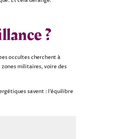
que. Et cela dérange.
llance ?
pes occultes cherchent à
s zones militaires, voire des
rgétiques savent : l’équilibre