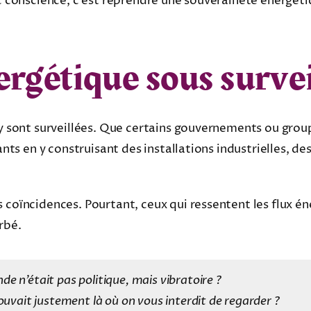
ec conscience, c’est reprendre une souveraineté énergéti
ergétique sous survei
ley sont surveillées. Que certains gouvernements ou grou
ants en y construisant des installations industrielles, de
 coïncidences. Pourtant, ceux qui ressentent les flux éne
rbé.
nde n’était pas politique, mais vibratoire ?
 trouvait justement là où on vous interdit de regarder ?