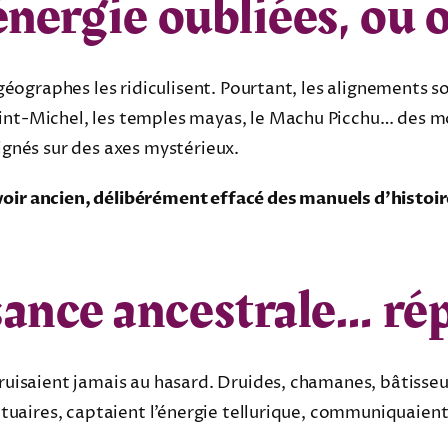
énergie oubliées, ou 
s géographes les ridiculisent. Pourtant, les alignements 
aint-Michel, les temples mayas, le Machu Picchu… des m
lignés sur des axes mystérieux.
oir ancien, délibérément effacé des manuels d’histoir
ance ancestrale… ré
truisaient jamais au hasard. Druides, chamanes, bâtisse
anctuaires, captaient l’énergie tellurique, communiquaien