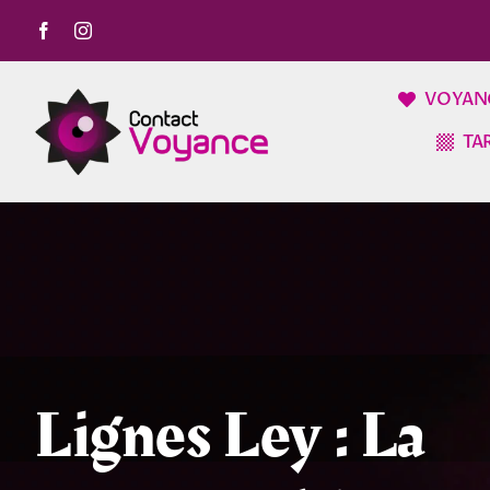
Passer
au
contenu
VOYAN
TA
Lignes Ley : La