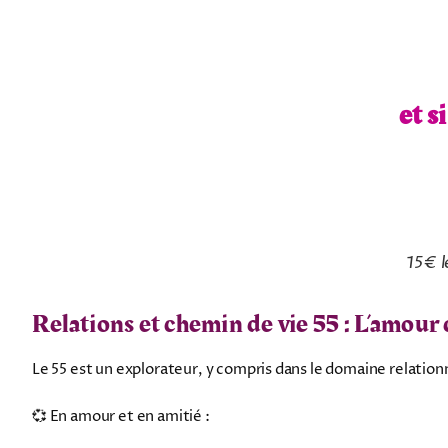
et s
15€ l
Relations et chemin de vie 55 : L’amour d
Le 55 est un explorateur, y compris dans le domaine relationn
💞 En amour et en amitié :