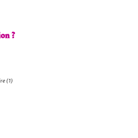
ion ?
ire
(1)