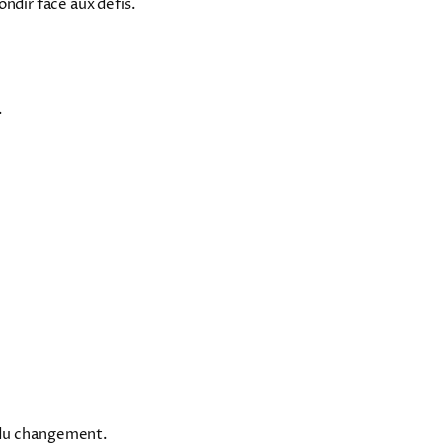
ndir face aux défis.
.
e du changement.