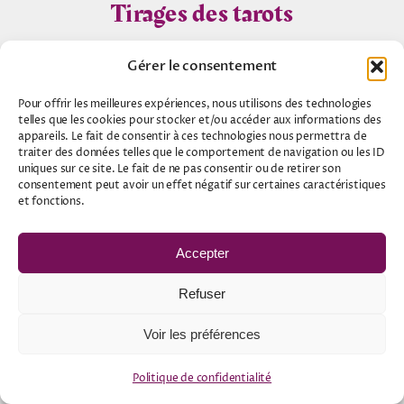
Tirages des tarots
Les horoscopes
Gérer le consentement
Pour offrir les meilleures expériences, nous utilisons des technologies
Le blog ésotérique
telles que les cookies pour stocker et/ou accéder aux informations des
appareils. Le fait de consentir à ces technologies nous permettra de
traiter des données telles que le comportement de navigation ou les ID
Les Magies du monde
uniques sur ce site. Le fait de ne pas consentir ou de retirer son
consentement peut avoir un effet négatif sur certaines caractéristiques
et fonctions.
Tests astrologiques
Accepter
Tests numérologiques
Refuser
Mon compte
Voir les préférences
Commandes
Politique de confidentialité
Téléchargements