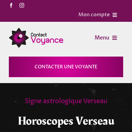
Passer
au
Mon compte
contenu
Accueil
Menu
Contact
Voyance
CONTACTER UNE VOYANTE
Mon Compte
Horoscopes
Mon panier
Signe astrologique Verseau
Magies
Horoscopes Verseau
Astrologie