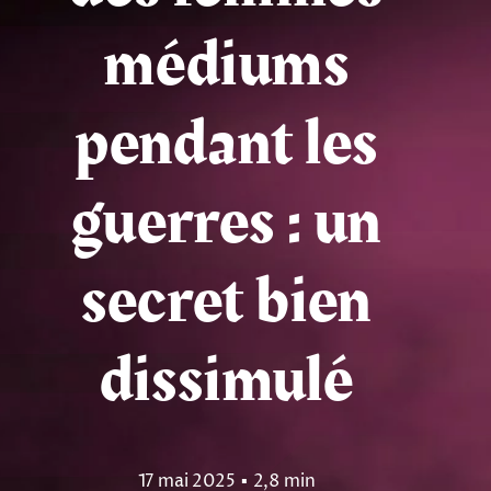
médiums
Tarots
Numérologie
pendant les
Tests & jeux
guerres : un
Blog
secret bien
dissimulé
17 mai 2025
▪
2,8 min