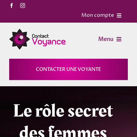
Passer
au
Mon compte
contenu
Accueil
Menu
Contact
Voyance
CONTACTER UNE VOYANTE
Mon Compte
Horoscopes
Mon panier
Le rôle secret
Magies
des femmes
Astrologie