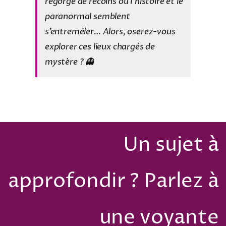
regorge de recoins où l’histoire et le
paranormal semblent
s’entremêler… Alors, oserez-vous
explorer ces lieux chargés de
mystère ? 👻
Un sujet à
approfondir ? Parlez à
une voyante