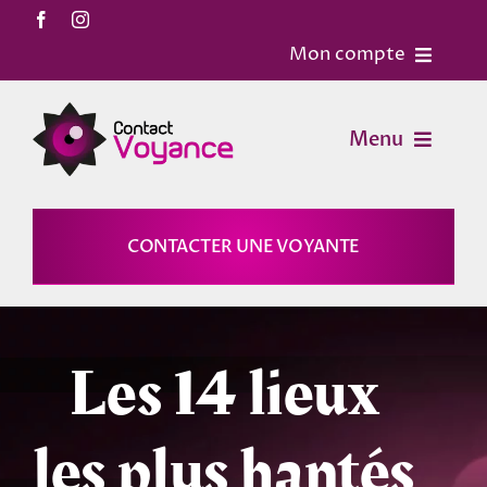
Passer
au
Mon compte
contenu
Accueil
Menu
Contact
Voyance
CONTACTER UNE VOYANTE
Mon Compte
Horoscopes
Mon panier
Les 14 lieux
Magies
les plus hantés
Astrologie