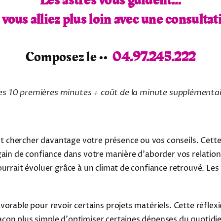
Les astres vous guident…
i vous alliez plus loin avec une consultat
Composez le ••
04.97.245.222
es 10 premières minutes + coût de la minute supplémenta
 chercher davantage votre présence ou vos conseils. Cette
gain de confiance dans votre manière d'aborder vos relation
pourrait évoluer grâce à un climat de confiance retrouvé. 
vorable pour revoir certains projets matériels. Cette réflex
açon plus simple d'optimiser certaines dépenses du quoti