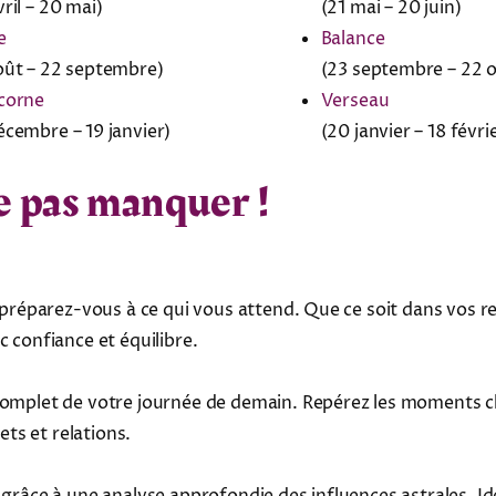
ril – 20 mai)
(21 mai – 20 juin)
e
Balance
oût – 22 septembre)
(23 septembre – 22 
corne
Verseau
écembre – 19 janvier)
(20 janvier – 18 févri
e pas manquer !
préparez-vous à ce qui vous attend. Que ce soit dans vos rela
 confiance et équilibre.
omplet de votre journée de demain. Repérez les moments clés
ts et relations.
râce à une analyse approfondie des influences astrales. Idéal