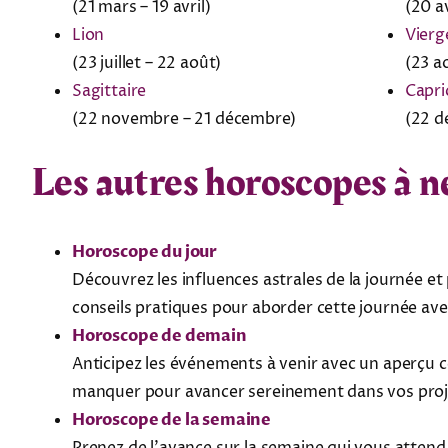
(21 mars – 19 avril)
(20 av
Lion
Vierg
(23 juillet – 22 août)
(23 a
Sagittaire
Capri
(22 novembre – 21 décembre)
(22 d
Les autres horoscopes à n
Horoscope du jour
Découvrez les influences astrales de la journée et 
conseils pratiques pour aborder cette journée avec
Horoscope de demain
Anticipez les événements à venir avec un aperçu c
manquer pour avancer sereinement dans vos proje
Horoscope de la semaine
Prenez de l’avance sur la semaine qui vous attend g