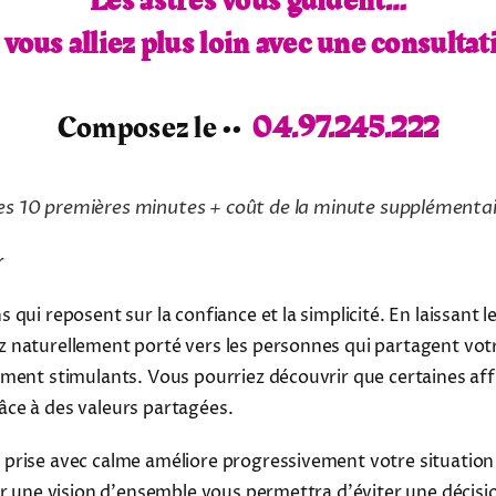
Les astres vous guident…
i vous alliez plus loin avec une consultat
Composez le ••
04.97.245.222
es 10 premières minutes + coût de la minute supplémenta
r
 qui reposent sur la confiance et la simplicité. En laissant 
naturellement porté vers les personnes qui partagent votre
ment stimulants. Vous pourriez découvrir que certaines affi
ce à des valeurs partagées.
prise avec calme améliore progressivement votre situation 
der une vision d'ensemble vous permettra d'éviter une décis