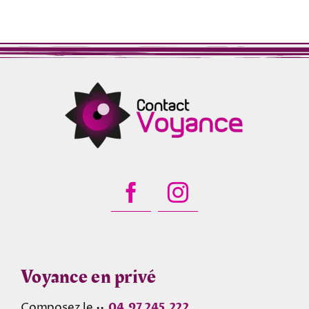
Voyance en privé
Composez le ••
04.97.245.222