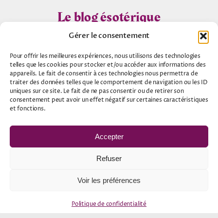
Le blog ésotérique
Gérer le consentement
Les Magies du monde
Pour offrir les meilleures expériences, nous utilisons des technologies
telles que les cookies pour stocker et/ou accéder aux informations des
Tests astrologiques
appareils. Le fait de consentir à ces technologies nous permettra de
traiter des données telles que le comportement de navigation ou les ID
uniques sur ce site. Le fait de ne pas consentir ou de retirer son
Tests numérologiques
consentement peut avoir un effet négatif sur certaines caractéristiques
et fonctions.
Mon compte
Accepter
Commandes
Refuser
Téléchargements
Adresses
Voir les préférences
Détails du compte
Politique de confidentialité
Mot de passe perdu