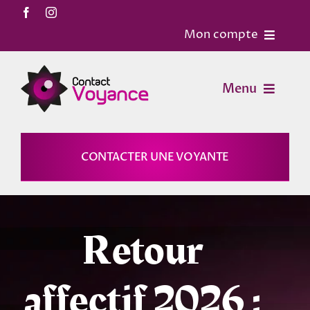
Passer
au
Mon compte
contenu
Accueil
Menu
Contact
Voyance
CONTACTER UNE VOYANTE
Mon Compte
Horoscopes
Mon panier
Retour
Magies
affectif 2026 :
Astrologie