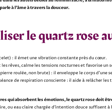
e dans les autels dédiés au féminin sacré, à la maternit
 parle à l’âme à travers la douceur.
ser le quartz rose a
celet) : il émet une vibration constante près du cœur.
ucit les rêves, calme les tensions nocturnes et favorise u
 pierre roulée, non brute) : il enveloppe le corps d’une s
éance de respiration consciente : il aide à relâcher les
es qui absorbent les émotions, le quartz rose doit êtr
ire, ou eau claire chargée d’intention douce suffisent à 