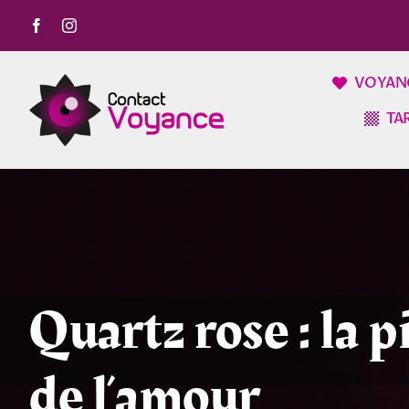
Passer
au
contenu
VOYAN
TA
Quartz rose : la p
de l’amour