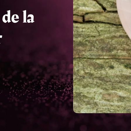
 de la
r