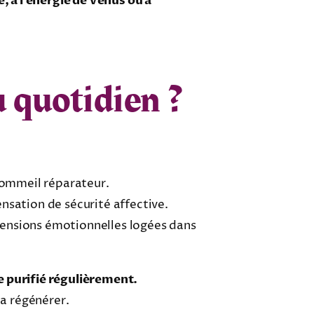
é, à l’énergie de Vénus ou à
u quotidien ?
n sommeil réparateur.
ensation de sécurité affective.
 tensions émotionnelles logées dans
e purifié régulièrement.
la régénérer.