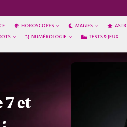
CE
HOROSCOPES
MAGIES
ASTR
ROTS
NUMÉROLOGIE
TESTS & JEUX
 7 et
: