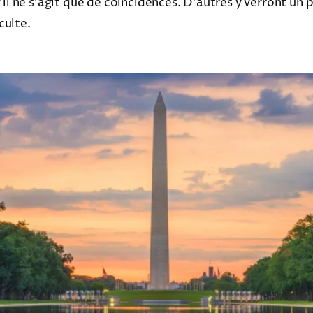
’il ne s’agit que de coïncidences. D’autres y verront un 
culte.