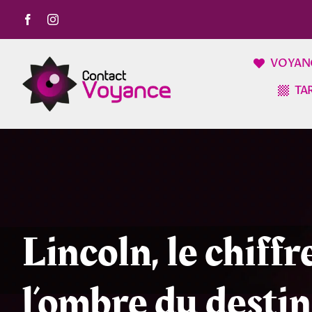
Passer
au
contenu
VOYAN
TA
Lincoln, le chiffre
l’ombre du destin 