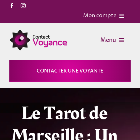
Passer
au
Mon compte
contenu
Accueil
Menu
Contact
Voyance
CONTACTER UNE VOYANTE
Mon Compte
Horoscopes
Mon panier
Le Tarot de
Magies
Marseille : Un
Astrologie