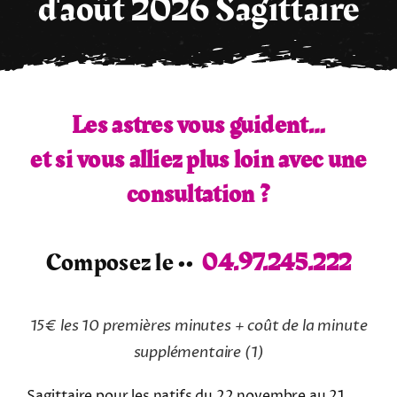
d'août 2026 Sagittaire
Tarots
Numérologie
Les astres vous guident…
Tests & jeux
et si vous alliez plus loin avec une
consultation ?
Blog
Composez le ••
04.97.245.222
15€ les 10 premières minutes + coût de la minute
supplémentaire
(1)
Sagittaire pour les natifs du 22 novembre au 21