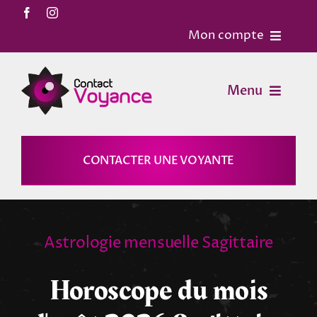
Passer
au
Mon compte
contenu
Accueil
Menu
Contact
Voyance
CONTACTER UNE VOYANTE
Mon Compte
Horoscopes
Mon panier
Astrologie mensuelle Sagittaire
Magies
Horoscope du mois
Astrologie