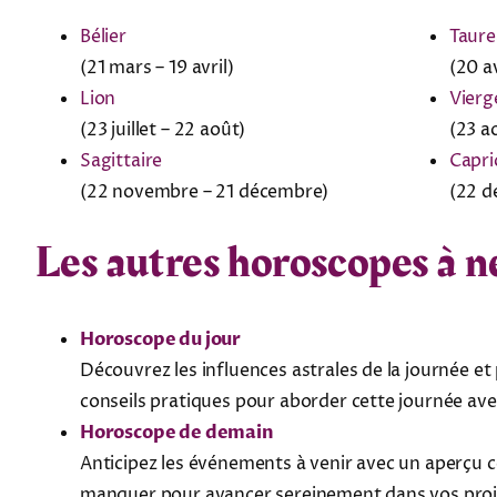
Bélier
Taur
(21 mars – 19 avril)
(20 av
Lion
Vierg
(23 juillet – 22 août)
(23 a
Sagittaire
Capri
(22 novembre – 21 décembre)
(22 d
Les autres horoscopes à n
Horoscope du jour
Découvrez les influences astrales de la journée et 
conseils pratiques pour aborder cette journée avec
Horoscope de demain
Anticipez les événements à venir avec un aperçu c
manquer pour avancer sereinement dans vos proje