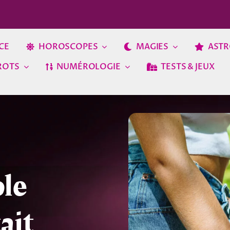
CE
HOROSCOPES
MAGIES
ASTR
ROTS
NUMÉROLOGIE
TESTS & JEUX
ble
ait