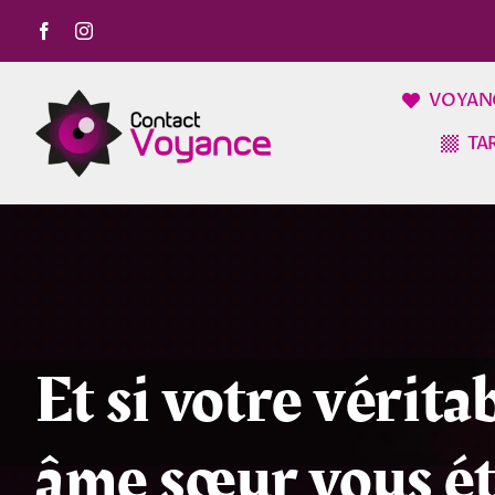
Passer
au
contenu
VOYAN
TA
Et si votre vérita
âme sœur vous ét