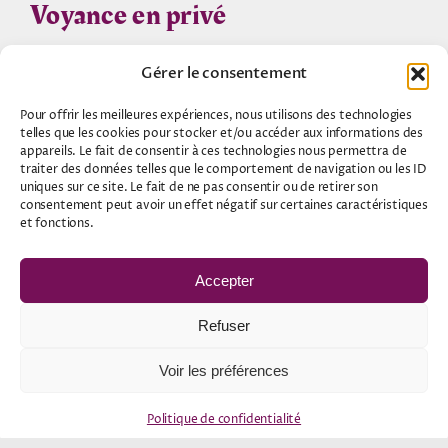
Voyance en privé
Composez le ••
04.97.245.222
Gérer le consentement
15€ les 10 premières minutes + coût de la
Pour offrir les meilleures expériences, nous utilisons des technologies
minute supplémentaire
(1)
telles que les cookies pour stocker et/ou accéder aux informations des
appareils. Le fait de consentir à ces technologies nous permettra de
traiter des données telles que le comportement de navigation ou les ID
uniques sur ce site. Le fait de ne pas consentir ou de retirer son
consentement peut avoir un effet négatif sur certaines caractéristiques
Voyance sans CB
et fonctions.
Accepter
Refuser
Consultation de voyance
Voir les préférences
Tirages des tarots
Politique de confidentialité