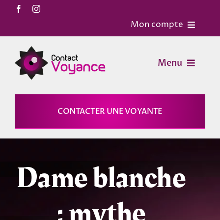
Passer
au
Mon compte
contenu
Accueil
Menu
Contact
Voyance
CONTACTER UNE VOYANTE
Mon Compte
Horoscopes
Mon panier
Dame blanche
Magies
: mythe
Astrologie