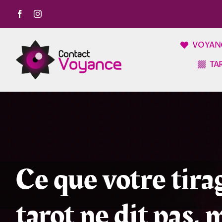
Passer
au
contenu
VOYAN
TA
Ce que votre tira
tarot ne dit pas, 