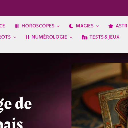
CE
HOROSCOPES
MAGIES
ASTR
ROTS
NUMÉROLOGIE
TESTS & JEUX
ge de
mais