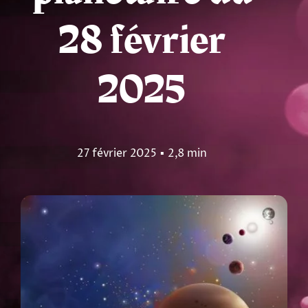
28 février
Tarots
Numérologie
2025
Tests & jeux
27 février 2025
▪
2,8 min
Blog