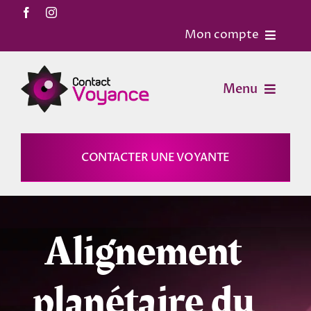
Passer
au
Mon compte
contenu
Accueil
Menu
Contact
Voyance
CONTACTER UNE VOYANTE
Mon Compte
Horoscopes
Mon panier
Alignement
Magies
planétaire du
Astrologie