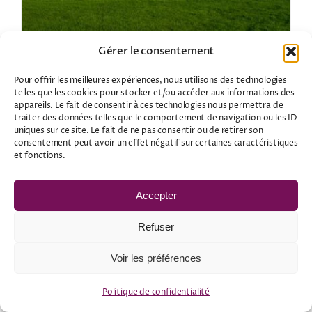
Gérer le consentement
Solstice d’Été 2025 : le jour où les
énergies s’ouvrent… et où la magie opère
Pour offrir les meilleures expériences, nous utilisons des technologies
telles que les cookies pour stocker et/ou accéder aux informations des
Astrologie
,
Esotérisme
,
Horoscope
,
Magies
,
Voyance
appareils. Le fait de consentir à ces technologies nous permettra de
traiter des données telles que le comportement de navigation ou les ID
uniques sur ce site. Le fait de ne pas consentir ou de retirer son
consentement peut avoir un effet négatif sur certaines caractéristiques
Le 21 juin, le Soleil ouvre un portail
et fonctions.
énergétique puissant. Magie, astrologie,
voyance : découvrez comment activer
Accepter
votre lumière intérieure.
Refuser
Voir les préférences
Politique de confidentialité