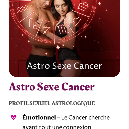
Tarots
Numérologie
Tests & jeux
Astro Sexe Cancer
Blog
Astro Sexe Cancer
PROFIL SEXUEL ASTROLOGIQUE
Émotionnel
– Le Cancer cherche
avant tout une connexion