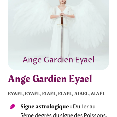
Tarots
Numérologie
Tests & jeux
Ange Gardien Eyael
Blog
Ange Gardien Eyael
EYAEL, EYAËL, EIAËL, EIAEL, AIAEL, AIAËL
Signe astrologique :
Du 1er au
5ème degrés du signe des Poissons.