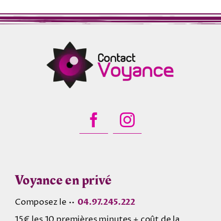
Voyance en privé
Composez le ••
04.97.245.222
15€ les 10 premières minutes + coût de la