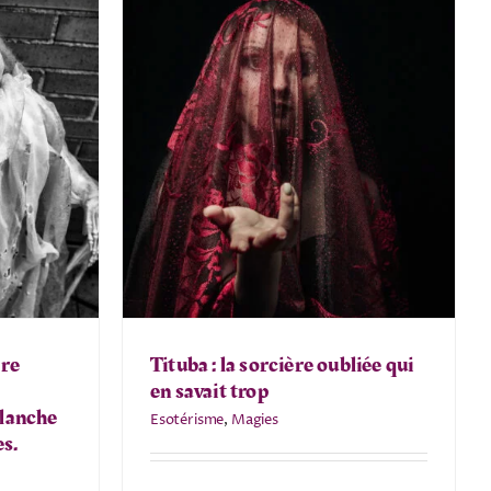
ère
Tituba : la sorcière oubliée qui
en savait trop
blanche
Esotérisme
,
Magies
es.