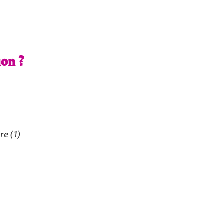
ion ?
ire
(1)