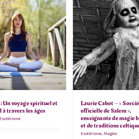
: Un voyage spirituel et
Laurie Cabot – « Sorci
 à travers les âges
officielle de Salem »,
enseignante de magie 
Esotérisme
et de traditions celtiqu
Esotérisme
,
Magies