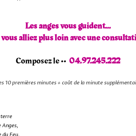
Les anges vous guident…
i vous alliez plus loin avec une consultat
Composez le ••
04.97.245.222
es 10 premières minutes + coût de la minute supplémenta
 terre
e Anges,
ge du Feu,