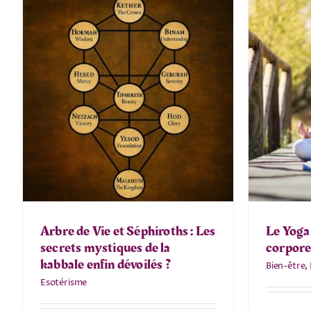
Arbre de Vie et Séphiroths : Les
Le Yoga 
secrets mystiques de la
corporel
kabbale enfin dévoilés ?
Bien-être
,
Esotérisme