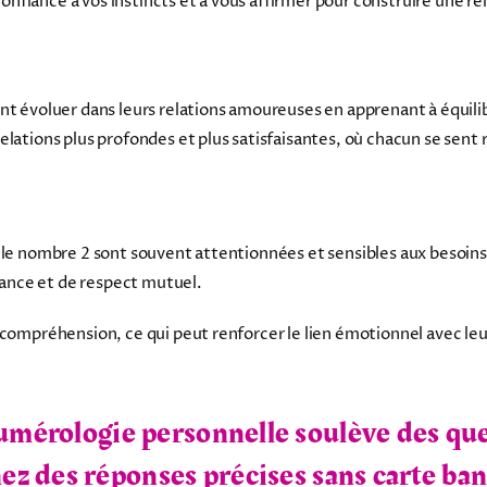
 confiance à vos instincts et à vous affirmer pour construire une re
nt évoluer dans leurs relations amoureuses en apprenant à équilib
lations plus profondes et plus satisfaisantes, où chacun se sent 
 le nombre 2 sont souvent attentionnées et sensibles aux besoins d
ance et de respect mutuel.
 compréhension, ce qui peut renforcer le lien émotionnel avec leu
umérologie personnelle soulève des que
z des réponses précises sans carte ban