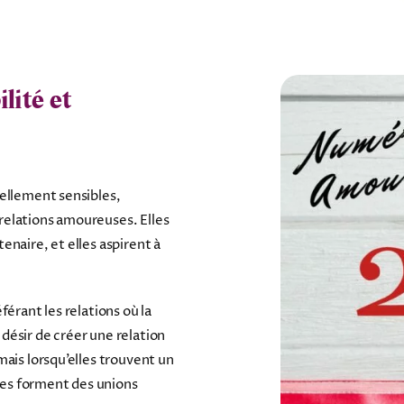
lité et
rellement sensibles,
relations amoureuses. Elles
enaire, et elles aspirent à
férant les relations où la
désir de créer une relation
mais lorsqu’elles trouvent un
lles forment des unions